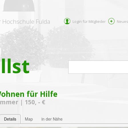
r Hochschule Fulda
Login für Mitglieder
Neues
llst
ohnen für Hilfe
mmer | 150, - €
Details
Map
in der Nähe