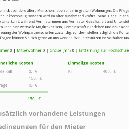
le, insbesondere ältere Menschen, leben allein in großen Wohnungen. Die Pfleg
ht nur kostspielig, sondern wird im Alter zunehmend kraftraubend. Genau hier 
e Unterkunft, während Vermieterinnen und Vermieter Gesellschaft und Unterst
len kann eine wertvolle Möglichkeit sein, Gemeinschaft zu erleben und neue Konta
reuung der Wohnpartnerschaften zuständig, sondern stellen lediglich die Kontak
 Fragen können Sie sich gerne an uns wenden. Wir unterstützen Ihr Vorhaben 
2
mmer
0 |
Mitbewohner
0 |
Größe (m
)
0 |
Entfernung zur Hochschule
natliche Kosten
Einmalige Kosten
te kalt
0,- €
KT
400,- €
150,- €
rage
0,- €
150,- €
usätzlich vorhandene Leistungen
edingungen für den Mieter