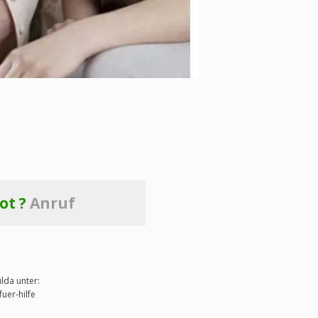
ot ?
Anruf
lda unter:
uer-hilfe