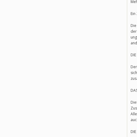
Meh
Ein
Die
der
ung
and
DIE
Der
sic
zus
DA
Die
Zus
All
auc
DIE 