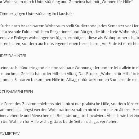
r Wohnraum durch Unterstützung und Gemeinschaft mit „Wohnen für Hilfe“.
 Zimmer gegen Unterstützung im Haushalt.
 Suche nach bezahlbarem Wohnraum stellt Studierende jedes Semester vor Hera
 Hochschule Fulda, möchten Bürgerinnen und Bürger, die über freie Wohnmögl
enutzte Einliegerwohnungen verfügen, ermutigen, diese als Wohnpartnerschaften 
eren helfen, sondern auch das eigene Leben bereichern. „Am Ende ist es nicht 
 IDEE DAHINTER
 eine sucht händeringend eine bezahlbare Wohnung, der andere lebt allein in 
h manchmal Gesellschaft oder Hilfe im Alltag. Das Projekt „Wohnen für Hilfe“ b
ammen. Senioren bekommen Hilfe im Alltag, dafür bekommen Studierende ein 
S ZUSAMMENLEBEN
se Form des Zusammenlebens bietet nicht nur praktische Hilfe, sondern fördert
ammenhalt. Längst werden Wohnpartnerschaften nicht mehr nur zu älteren Mensc
einerziehende und Menschen mit Behinderung sind involviert. Ähnlich wie bei ei
h bei Wohnen für Hilfe wichtig, dass beide Seiten sich gut verstehen.
\\\“MIETE\\\“