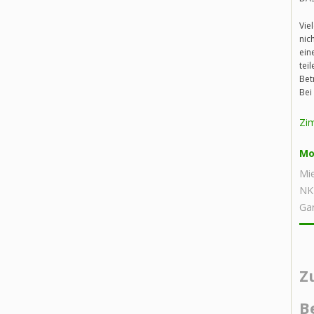
Vie
nic
ein
tei
Bet
Bei
Zi
Mo
Mie
NK
Ga
Z
B