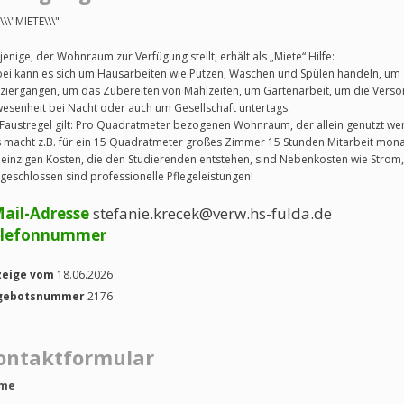
\\\"MIETE\\\"
jenige, der Wohnraum zur Verfügung stellt, erhält als „Miete“ Hilfe:
ei kann es sich um Hausarbeiten wie Putzen, Waschen und Spülen handeln, um d
ziergängen, um das Zubereiten von Mahlzeiten, um Gartenarbeit, um die Verso
esenheit bei Nacht oder auch um Gesellschaft untertags.
 Faustregel gilt: Pro Quadratmeter bezogenen Wohnraum, der allein genutzt wer
 macht z.B. für ein 15 Quadratmeter großes Zimmer 15 Stunden Mitarbeit monat
 einzigen Kosten, die den Studierenden entstehen, sind Nebenkosten wie Strom
geschlossen sind professionelle Pflegeleistungen!
ail-Adresse
stefanie.krecek@verw.hs-fulda.de
elefonnummer
zeige vom
18.06.2026
gebotsnummer
2176
ontaktformular
me