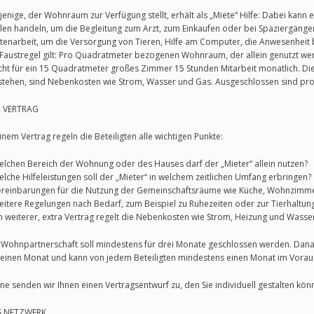
jenige, der Wohnraum zur Verfügung stellt, erhält als „Miete“ Hilfe: Dabei kan
len handeln, um die Begleitung zum Arzt, zum Einkaufen oder bei Spaziergänge
tenarbeit, um die Versorgung von Tieren, Hilfe am Computer, die Anwesenheit 
 Faustregel gilt: Pro Quadratmeter bezogenen Wohnraum, der allein genutzt wer
ht für ein 15 Quadratmeter großes Zimmer 15 Stunden Mitarbeit monatlich. Die
stehen, sind Nebenkosten wie Strom, Wasser und Gas. Ausgeschlossen sind prof
 VERTRAG
einem Vertrag regeln die Beteiligten alle wichtigen Punkte:
elchen Bereich der Wohnung oder des Hauses darf der „Mieter“ allein nutzen?
elche Hilfeleistungen soll der „Mieter“ in welchem zeitlichen Umfang erbringen?
ereinbarungen für die Nutzung der Gemeinschaftsräume wie Küche, Wohnzimme
eitere Regelungen nach Bedarf, zum Beispiel zu Ruhezeiten oder zur Tierhaltung
in weiterer, extra Vertrag regelt die Nebenkosten wie Strom, Heizung und Wasse
 Wohnpartnerschaft soll mindestens für drei Monate geschlossen werden. Danac
einen Monat und kann von jedem Beteiligten mindestens einen Monat im Vora
ne senden wir Ihnen einen Vertragsentwurf zu, den Sie individuell gestalten kön
S NETZWERK