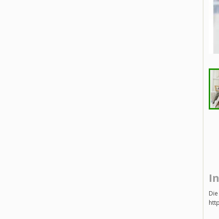
I
Die
htt