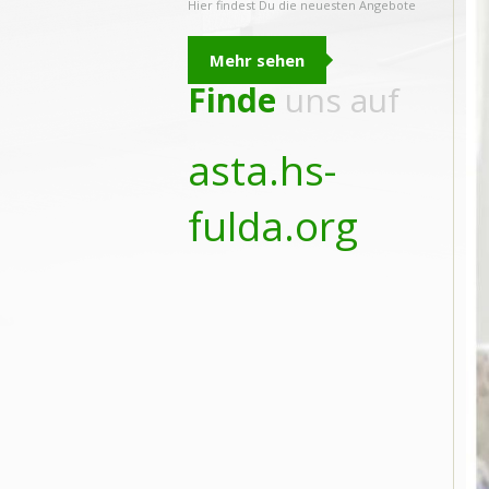
Hier findest Du die neuesten Angebote
Mehr sehen
Finde
uns auf
asta.hs-
fulda.org