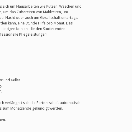
n es sich um Hausarbeiten wie Putzen, Waschen und
n, um das Zubereiten von Mahlzeiten, um
bei Nacht oder auch um Gesellschaft untertags.
den kann, eine Stunde Hilfe pro Monat. Das
 einzigen Kosten, die den Studierenden
essionelle Pflegeleistungen!
r und Keller
.
r.
h verlängert sich die Partnerschaft automatisch
us zum Monatsende gekündigt werden.
nen.