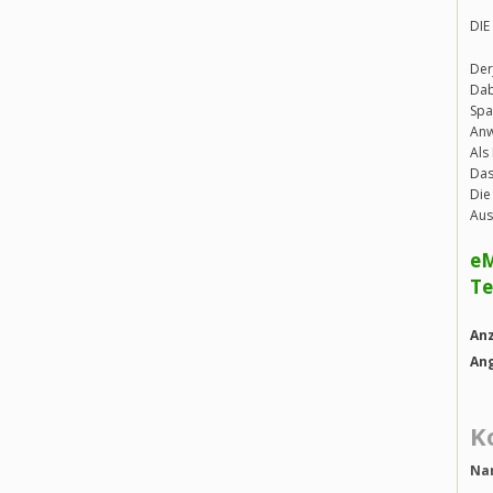
DIE 
Der
Dab
Spa
Anw
Als
Das
Die
Aus
eM
T
An
An
K
Na