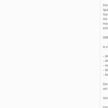
Der
Spü
Gar
Als
mac
ent
DER
In 
– W
– W
– V
– W
– E
Die
um 
Ger
DA