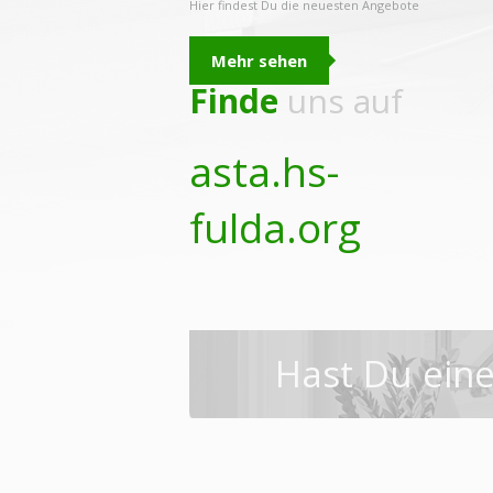
Hier findest Du die neuesten Angebote
Mehr sehen
Finde
uns auf
asta.hs-
fulda.org
Hast Du ein